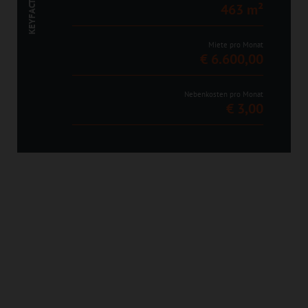
KEYFACTS
463 m²
Miete pro Monat
€ 6.600,00
Nebenkosten pro Monat
€ 3,00