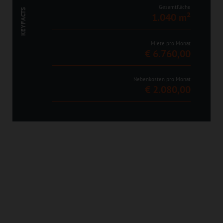
Gesamtfläche
KEYFACTS
1.040 m²
Miete pro Monat
€ 6.760,00
Nebenkosten pro Monat
€ 2.080,00