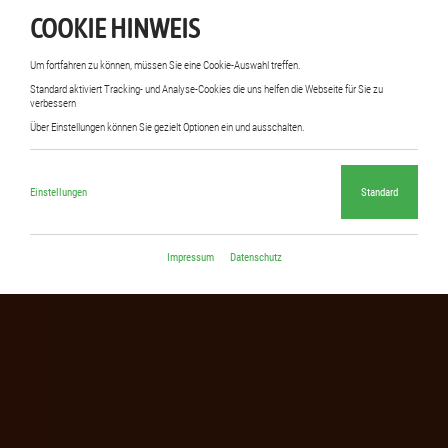
COOKIE HINWEIS
Um fortfahren zu können, müssen Sie eine Cookie-Auswahl treffen.
Standard aktiviert Tracking- und Analyse-Cookies die uns helfen die Webseite für Sie zu
verbessern
Über Einstellungen können Sie gezielt Optionen ein und ausschalten.
Einstellungen
Standard
Impressum
Datenschutz