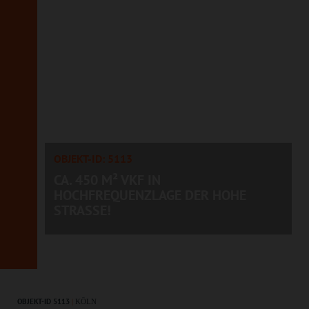
OBJEKT-ID: 5113
CA. 450 M² VKF IN
HOCHFREQUENZLAGE DER HOHE
STRASSE!
OBJEKT-ID 5113
|
KÖLN