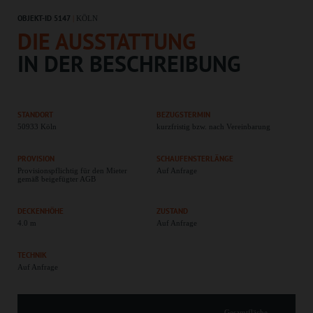
OBJEKT-ID 5147
|
KÖLN
DIE AUSSTATTUNG
IN DER BESCHREIBUNG
STANDORT
BEZUGSTERMIN
50933 Köln
kurzfristig bzw. nach Vereinbarung
PROVISION
SCHAUFENSTERLÄNGE
Provisionspflichtig für den Mieter
Auf Anfrage
gemäß beigefügter AGB
DECKENHÖHE
ZUSTAND
4.0 m
Auf Anfrage
TECHNIK
Auf Anfrage
Gesamtfläche